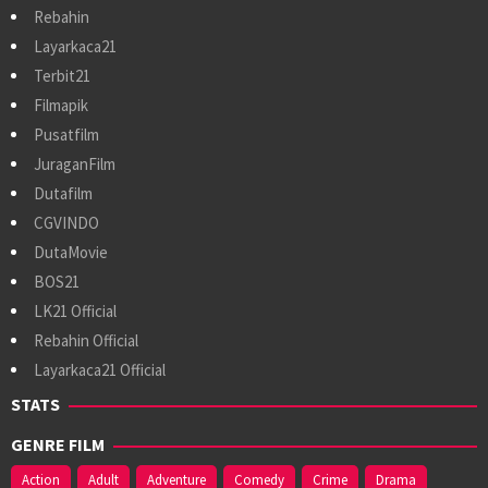
Rebahin
Layarkaca21
Terbit21
Filmapik
Pusatfilm
JuraganFilm
Dutafilm
CGVINDO
DutaMovie
BOS21
LK21 Official
Rebahin Official
Layarkaca21 Official
STATS
GENRE FILM
Action
Adult
Adventure
Comedy
Crime
Drama