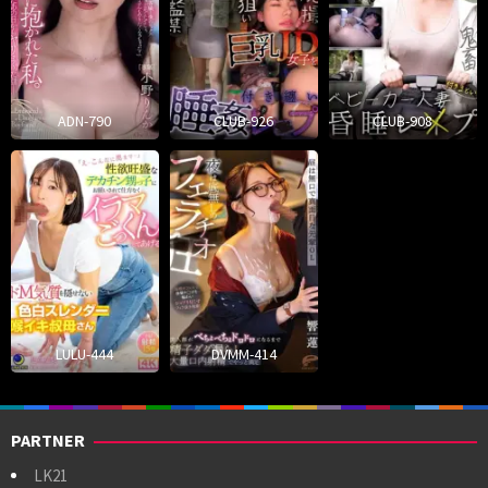
ADN-790
CLUB-926
CLUB-908
LULU-444
DVMM-414
PARTNER
LK21