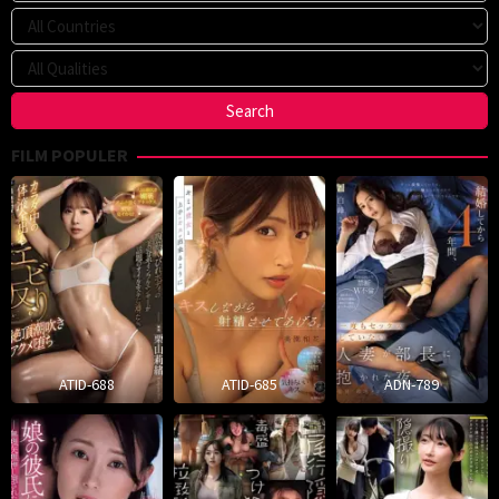
FILM POPULER
ATID-688
ATID-685
ADN-789