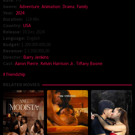
Rate:
PG
Genre:
Adventure
,
Animation
,
Drama
,
Family
Year:
2024
Duration:
118 Min
Country:
USA
Release:
18 Dec 2024
Language:
English
Budget:
$ 200.000.000,00
Revenue:
$ 3.300.000,00
Director:
Barry Jenkins
Cast:
Aaron Pierre
,
Kelvin Harrison Jr.
,
Tiffany Boone
friendship
RELATED MOVIES