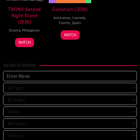
TBONX: Second
Evolution (2026)
Night Stand
Animation
,
Comedy
,
(2026)
Family
,
Spain
Drama
,
Philippines
6
Julio
WATCH
Feb
Soto
WATCH
2026
Gurpide
SEARCH MOVIE