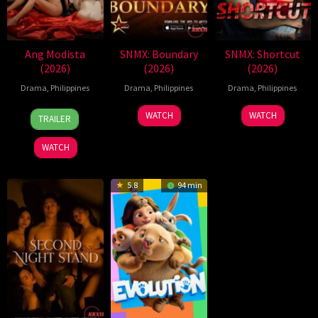
Ang Modista
SNMX: Boundary
SNMX: Shortcut
(2026)
(2026)
(2026)
Drama
,
Philippines
Drama
,
Philippines
Drama
,
Philippines
7
Ronald
WATCH
WATCH
TRAILER
Aug
Espinosa
2026
Batallones
WATCH
5.8
94 min