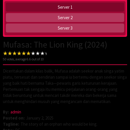
Server 1
Server 2
Server 3
Mufasa: The Lion King (2024)
50
votes, average
6.6
out of 10
Diceritakan dalam kilas balik, Mufasa adalah seekor anak singa yatim
piatu, tersesat dan sendirian sampai ia bertemu dengan seekor singa
yang baik hati bernama Taka—pewaris garis keturunan kerajaan.
Pertemuan tak sengaja itu memicu perjalanan orang-orang yang
tidak beruntung untuk mencari takdir mereka dan bekerja sama
untuk menghindari musuh yang mengancam dan mematikan.
By:
admin
Posted on:
January 2, 2025
Tagline:
The story of an orphan who would be king.