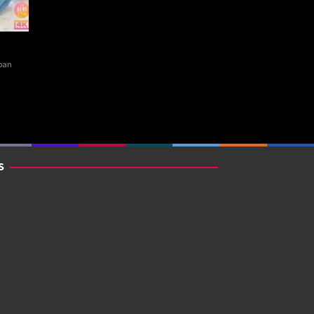
pan
S